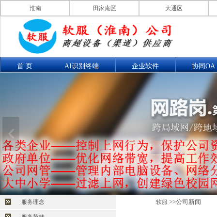
淮南
田家庵区
大通区
首 页
AI识别终端
企业软件
协同OA
联系我们
产品展示
>>公司新闻
服务理念
软服